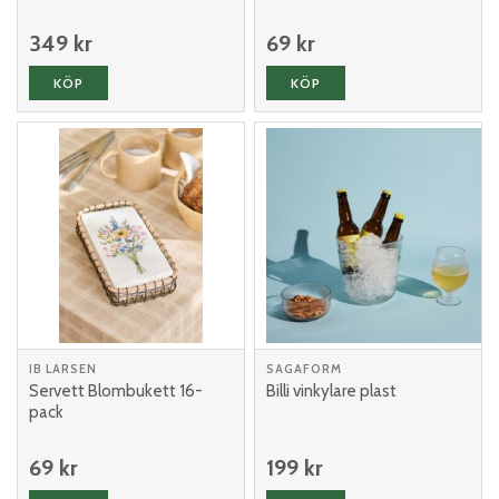
349 kr
69 kr
KÖP
KÖP
IB LARSEN
SAGAFORM
Servett Blombukett 16-
Billi vinkylare plast
pack
69 kr
199 kr