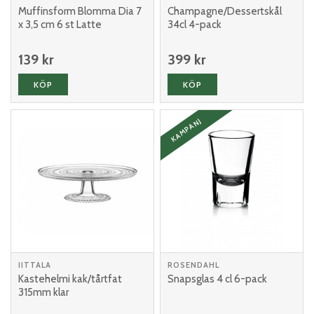
Muffinsform Blomma Dia 7
Champagne/Dessertskål
x 3,5 cm 6 st Latte
34cl 4-pack
139 kr
399 kr
KÖP
KÖP
KAMPANJ
IITTALA
ROSENDAHL
Kastehelmi kak/tårtfat
Snapsglas 4 cl 6-pack
315mm klar