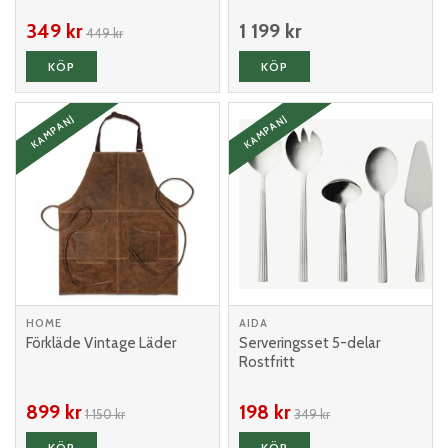
349 kr
1 199 kr
449 kr
KÖP
KÖP
KAMPANJ
KAMPANJ
HOME
AIDA
Förkläde Vintage Läder
Serveringsset 5-delar
Rostfritt
899 kr
198 kr
1 150 kr
349 kr
KÖP
KÖP