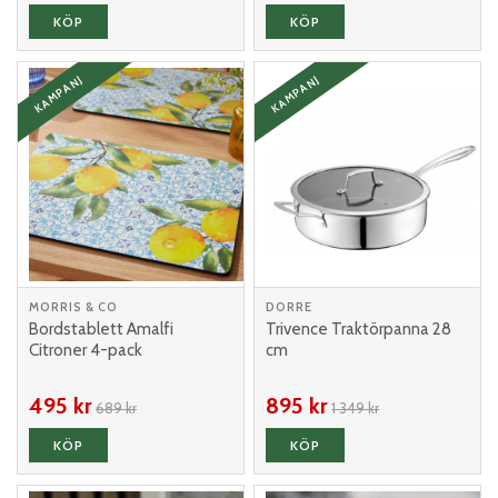
KÖP
KÖP
KAMPANJ
KAMPANJ
MORRIS & CO
DORRE
Bordstablett Amalfi
Trivence Traktörpanna 28
Citroner 4-pack
cm
495 kr
895 kr
689 kr
1 349 kr
KÖP
KÖP