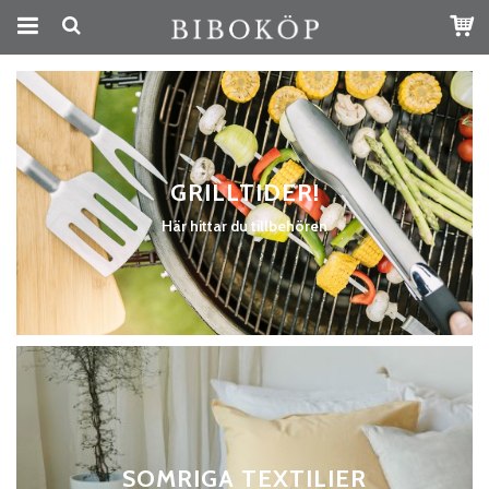
GRILLTIDER!
Här hittar du tillbehören
SOMRIGA TEXTILIER