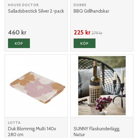
HOUSE DOCTOR
DORRE
Salladsbestick Silver 2-pack
BBQ Grillhandskar
460 kr
225 kr
279 kr
KÖP
KÖP
LOTTA
Duk Blommig Multi 140x
SUNNY Flaskunderlägg,
280 cm
Natur