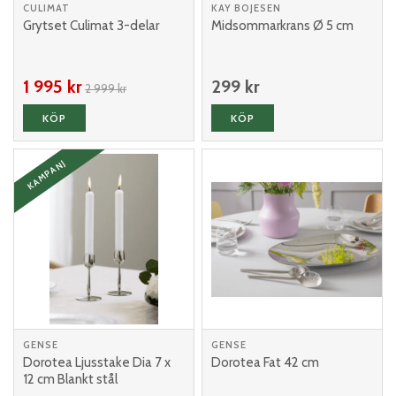
CULIMAT
KAY BOJESEN
Grytset Culimat 3-delar
Midsommarkrans Ø 5 cm
1 995 kr
299 kr
2 999 kr
KÖP
KÖP
KAMPANJ
GENSE
GENSE
Dorotea Ljusstake Dia 7 x
Dorotea Fat 42 cm
12 cm Blankt stål