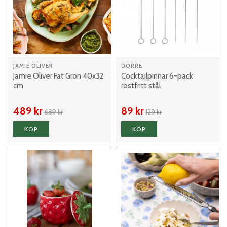
JAMIE OLIVER
DORRE
Jamie Oliver Fat Grön 40x32
Cocktailpinnar 6-pack
cm
rostfritt stål
489 kr
89 kr
689 kr
129 kr
KÖP
KÖP