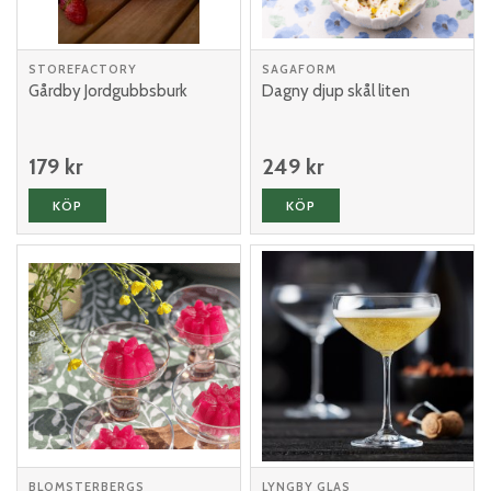
STOREFACTORY
SAGAFORM
Gårdby Jordgubbsburk
Dagny djup skål liten
179 kr
249 kr
KÖP
KÖP
BLOMSTERBERGS
LYNGBY GLAS