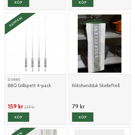
KÖP
KÖP
KAMPANJ
DORRE
BBQ Grillspett 4-pack
Kökshandduk Skellefteå
159 kr
79 kr
239 kr
KÖP
KÖP