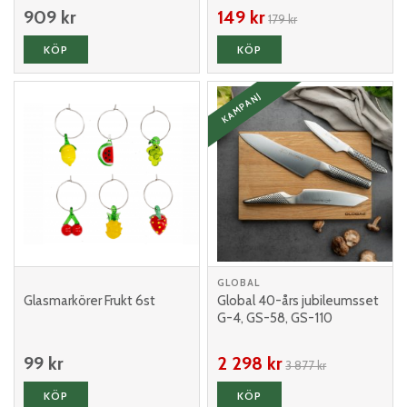
909 kr
149 kr
179 kr
KÖP
KÖP
KAMPANJ
GLOBAL
Glasmarkörer Frukt 6st
Global 40-års jubileumsset
G-4, GS-58, GS-110
99 kr
2 298 kr
3 877 kr
KÖP
KÖP