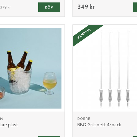
349 kr
279 kr
KÖP
KAMPANJ
RM
DORRE
ylare plast
BBQ Grillspett 4-pack