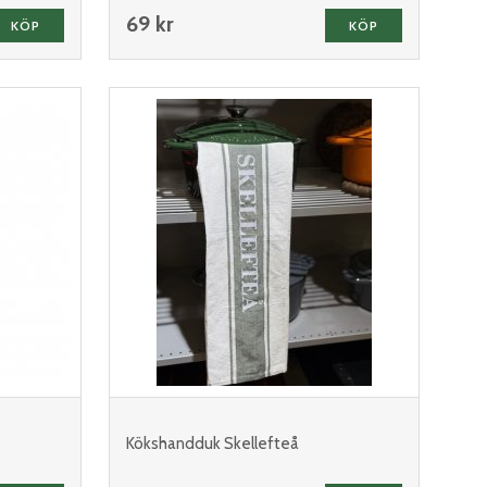
69 kr
KÖP
KÖP
Kökshandduk Skellefteå