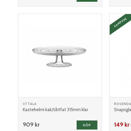
KAMPANJ
IITTALA
ROSENDA
Kastehelmi kak/tårtfat 315mm klar
Snapsgla
909 kr
149 kr
KÖP