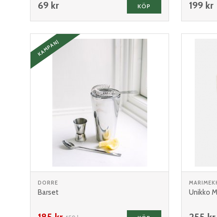
69 kr
199 kr
KÖP
KAMPANJ
DORRE
MARIMEK
Barset
Unikko M
185 kr
255 kr