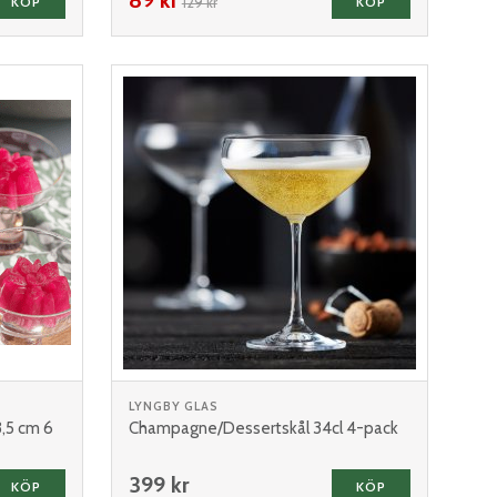
KÖP
129 kr
KÖP
LYNGBY GLAS
,5 cm 6
Champagne/Dessertskål 34cl 4-pack
399 kr
KÖP
KÖP