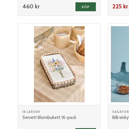
460 kr
225 kr
KÖP
IB LARSEN
SAGAFO
Servett Blombukett 16-pack
Billi vink