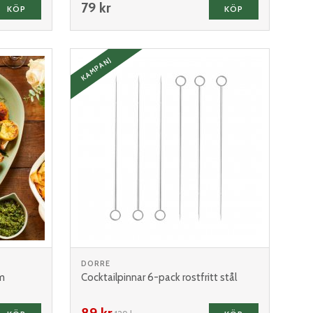
79 kr
KÖP
KÖP
KAMPANJ
DORRE
m
Cocktailpinnar 6-pack rostfritt stål
89 kr