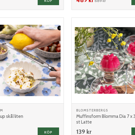
KÖP
689 kr
RM
BLOMSTERBERGS
p skål liten
Muffinsform Blomma Dia 7 x 3
st Latte
139 kr
KÖP