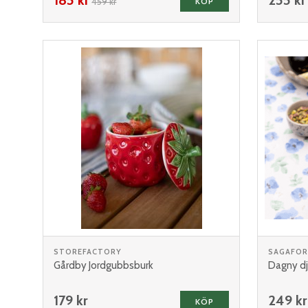
459 kr
KÖP
STOREFACTORY
SAGAFO
Gårdby Jordgubbsburk
Dagny dju
179 kr
249 kr
KÖP