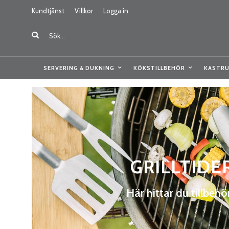
Kundtjänst
Villkor
Logga in
SERVERING & DUKNING
KÖKSTILLBEHÖR
KASTRU
GRILLTIDER
Här hittar du tillbehö