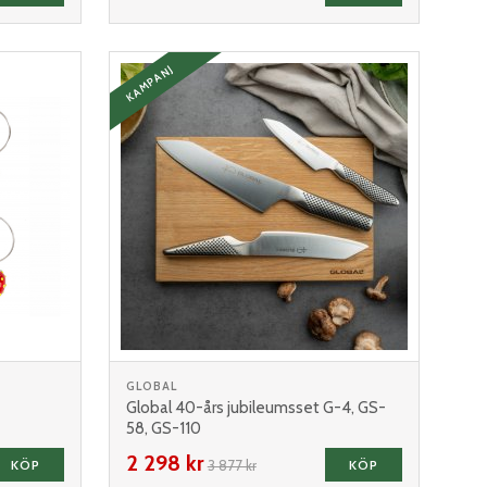
KAMPANJ
GLOBAL
Global 40-års jubileumsset G-4, GS-
58, GS-110
2 298 kr
KÖP
3 877 kr
KÖP