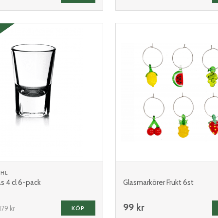
HL
s 4 cl 6-pack
Glasmarkörer Frukt 6st
99 kr
179 kr
KÖP