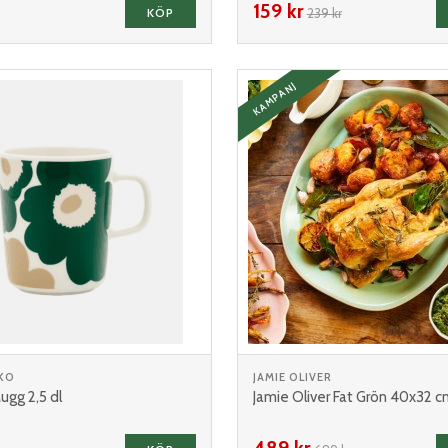
159 kr
KÖP
239 kr
KAMPANJ
KO
JAMIE OLIVER
ugg 2,5 dl
Jamie Oliver Fat Grön 40x32 c
489 kr