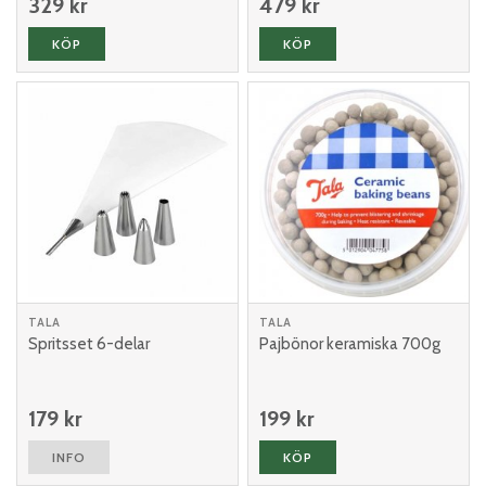
329 kr
479 kr
KÖP
KÖP
TALA
TALA
Spritsset 6-delar
Pajbönor keramiska 700g
179 kr
199 kr
INFO
KÖP