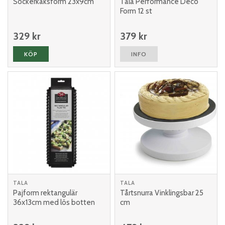
Sockerkaksform 23x9cm
Tala Performance Deco
Form 12 st
329 kr
379 kr
KÖP
INFO
TALA
TALA
Pajform rektangulär
Tårtsnurra Vinklingsbar 25
36x13cm med lös botten
cm