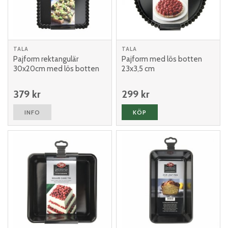
TALA
TALA
Pajform rektangulär
Pajform med lös botten
30x20cm med lös botten
23x3,5 cm
379 kr
299 kr
INFO
KÖP