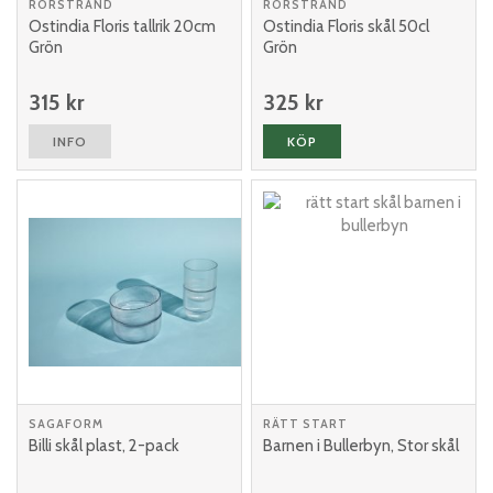
RÖRSTRAND
RÖRSTRAND
Ostindia Floris tallrik 20cm
Ostindia Floris skål 50cl
Grön
Grön
315 kr
325 kr
INFO
KÖP
SAGAFORM
RÄTT START
Billi skål plast, 2-pack
Barnen i Bullerbyn, Stor skål