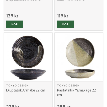
139 kr
119 kr
KÖP
KÖP
TOKYO DESIGN
TOKYO DESIGN
Djuptallrik Arahake 22 cm
Pastatallrik Yamakage 22
cm
229 kr
289 kr