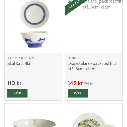
KAMPANJ
TOKYO DESIGN
DORRE
Skål Katt Blå
Dippskålar 6-pack rostfritt
stål 6cm i diam
110 kr
149 kr
199 kr
KÖP
KÖP