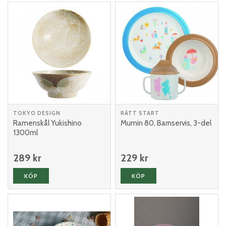
TOKYO DESIGN
RÄTT START
Ramenskål Yukishino
Mumin 80, Barnservis, 3-del
1300ml
289 kr
229 kr
KÖP
KÖP