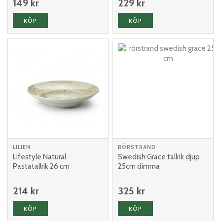
149 kr
229 kr
KÖP
KÖP
LILIEN
RÖRSTRAND
Lifestyle Natural
Swedish Grace tallrik djup
Pastatallrik 26 cm
25cm dimma
214 kr
325 kr
KÖP
KÖP