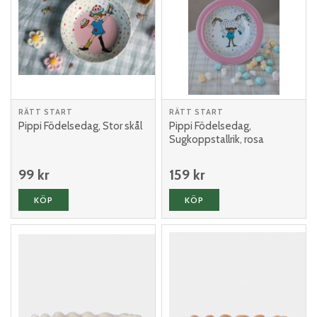
RÄTT START
RÄTT START
Pippi Födelsedag, Stor skål
Pippi Födelsedag,
Sugkoppstallrik, rosa
99 kr
159 kr
KÖP
KÖP