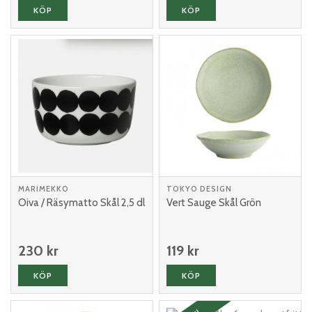
KÖP
KÖP
MARIMEKKO
TOKYO DESIGN
Oiva / Räsymatto Skål 2,5 dl
Vert Sauge Skål Grön
230 kr
119 kr
KÖP
KÖP