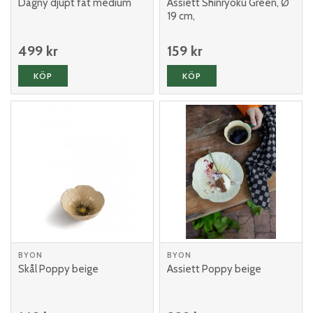
Dagny djupt fat medium
Assiett Shinryoku Green, Ø
19 cm,
499 kr
159 kr
KÖP
KÖP
BYON
BYON
Skål Poppy beige
Assiett Poppy beige