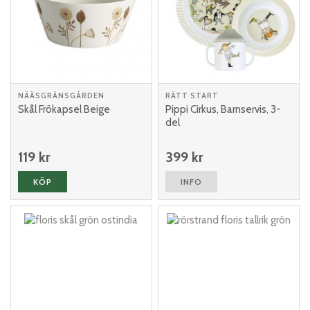
NÄÄSGRÄNSGÅRDEN
RÄTT START
Skål Frökapsel Beige
Pippi Cirkus, Barnservis, 3-
del
119 kr
399 kr
KÖP
INFO