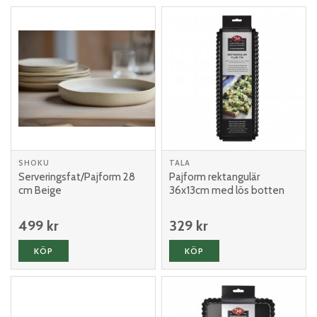
SHOKU
TALA
Serveringsfat/Pajform 28
Pajform rektangulär
cm Beige
36x13cm med lös botten
499 kr
329 kr
KÖP
KÖP