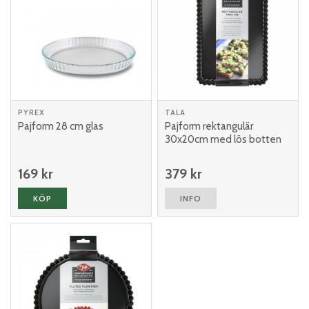
PYREX
TALA
Pajform 28 cm glas
Pajform rektangulär
30x20cm med lös botten
169 kr
379 kr
KÖP
INFO