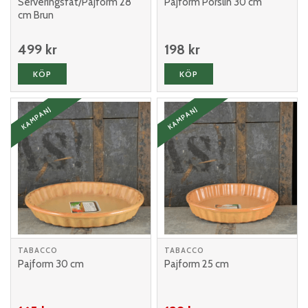
Serveringsfat/Pajform 28
Pajform Porslin 30 cm
cm Brun
499 kr
198 kr
KÖP
KÖP
KAMPANJ
KAMPANJ
TABACCO
TABACCO
Pajform 30 cm
Pajform 25 cm