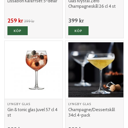
Lissabon Karaffset 5-delar
Glas Krystal Zero
Champagneskål 26 cl 4 st
259 kr
399 kr
399 kr
KÖP
KÖP
LYNGBY GLAS
LYNGBY GLAS
Gin & tonic glas Juvel 57 cl 4
Champagne/Dessertskål
st
34cl 4-pack