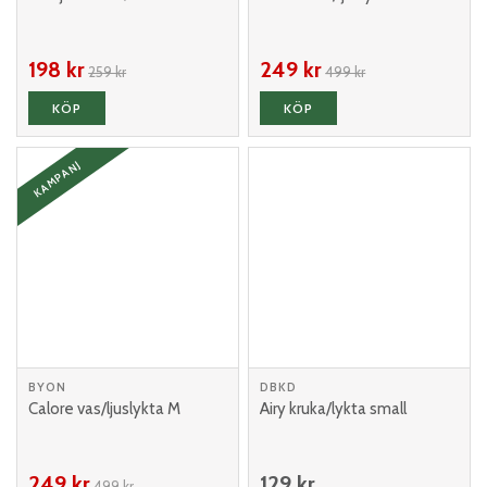
198 kr
249 kr
259 kr
499 kr
KÖP
KÖP
KAMPANJ
BYON
DBKD
Calore vas/ljuslykta M
Airy kruka/lykta small
249 kr
129 kr
499 kr