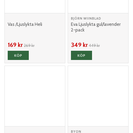
BJÖRN WIINBLAD
Vas /Ljuslykta Heli
Eva Ljuslykta gul/lavender
2-pack
169 kr
349 kr
269 kr
449 kr
KÖP
KÖP
BYON