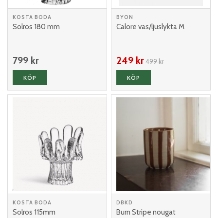
KOSTA BODA
BYON
Solros 180 mm
Calore vas/ljuslykta M
799 kr
249 kr
499 kr
KÖP
KÖP
KOSTA BODA
DBKD
Solros 115mm
Burn Stripe nougat