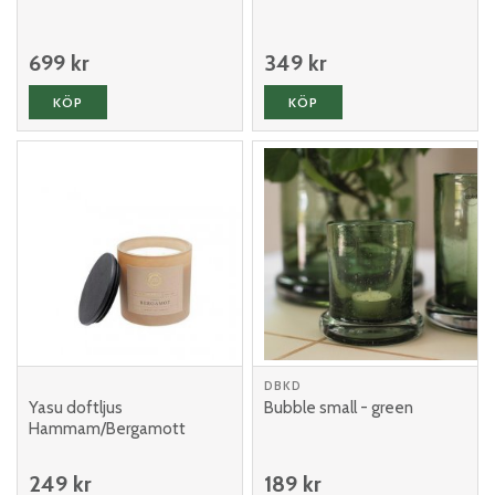
699 kr
349 kr
KÖP
KÖP
DBKD
Yasu doftljus
Bubble small - green
Hammam/Bergamott
249 kr
189 kr