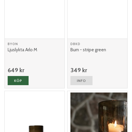
BYON
DBKD
Ljuslykta Arlo M
Burn - stripe green
649 kr
349 kr
KÖP
INFO