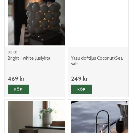
DBKD
Bright - white ljuslykta
Yasu doftljus Coconut/Sea
salt
469 kr
249 kr
KÖP
KÖP