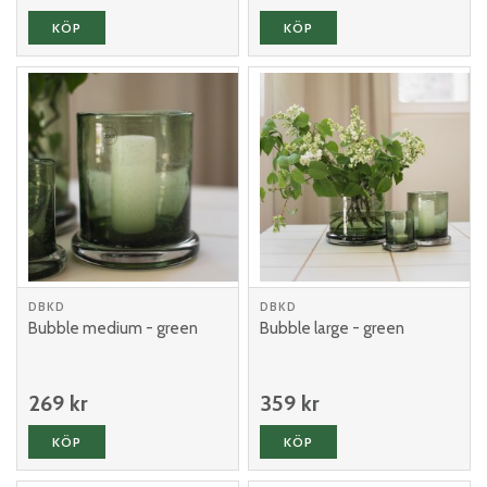
KÖP
KÖP
DBKD
DBKD
Bubble medium - green
Bubble large - green
269 kr
359 kr
KÖP
KÖP