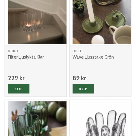
DBKD
DBKD
Filter Ljuslykta Klar
Wave Ljusstake Grön
229 kr
89 kr
KÖP
KÖP