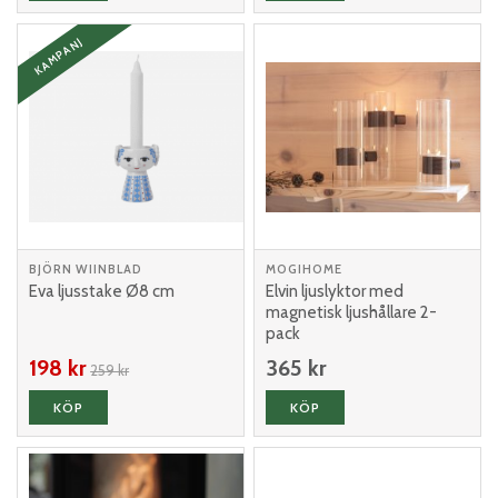
KAMPANJ
BJÖRN WIINBLAD
MOGIHOME
Eva ljusstake Ø8 cm
Elvin ljuslyktor med
magnetisk ljushållare 2-
pack
198 kr
365 kr
259 kr
KÖP
KÖP