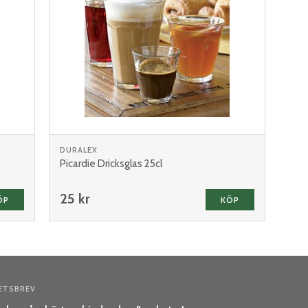
DURALEX
Picardie Dricksglas 25cl
25 kr
ÖP
KÖP
ETSBREV