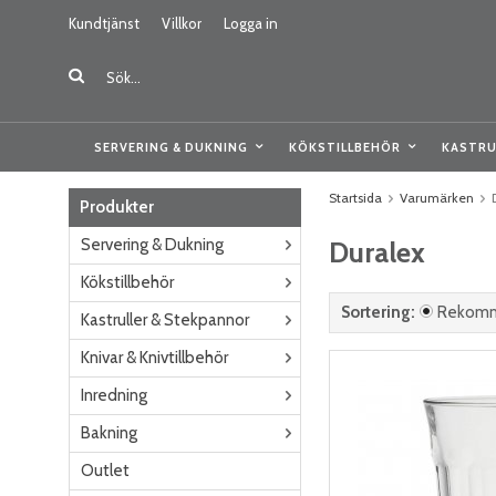
Kundtjänst
Villkor
Logga in
SERVERING & DUKNING
KÖKSTILLBEHÖR
KASTRU
Startsida
Varumärken
Produkter
Servering & Dukning
Duralex
Kökstillbehör
Sortering:
Rekom
Kastruller & Stekpannor
Knivar & Knivtillbehör
Inredning
Bakning
Outlet