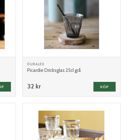
DURALEX
Picardie Dricksglas 25cl grå
32 kr
ÖP
KÖP