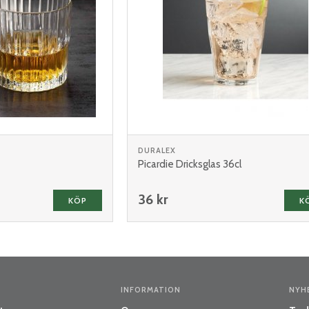
DURALEX
Picardie Dricksglas 36cl
36 kr
KÖP
K
INFORMATION
NYH