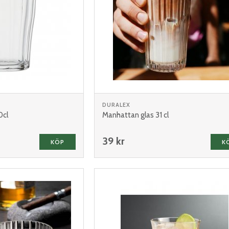
DURALEX
0cl
Manhattan glas 31 cl
39 kr
KÖP
K