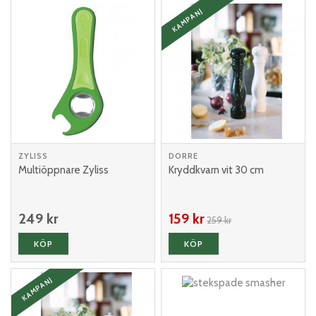
KAMPANJ
ZYLISS
DORRE
Multiöppnare Zyliss
Kryddkvarn vit 30 cm
249 kr
159 kr
259 kr
KÖP
KÖP
KAMPANJ