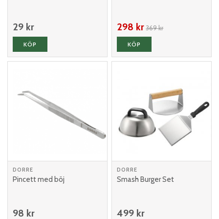
29 kr
298 kr
369 kr
KÖP
KÖP
DORRE
DORRE
Pincett med böj
Smash Burger Set
98 kr
499 kr