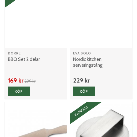
DORRE
EVA SOLO
BBQ Set 2 delar
Nordic kitchen
serveringstång
169 kr
229 kr
299 kr
KÖP
KÖP
KAMPANJ