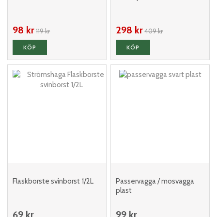
98 kr
298 kr
119 kr
409 kr
KÖP
KÖP
Flaskborste svinborst 1/2L
Passervagga / mosvagga
plast
69 kr
99 kr