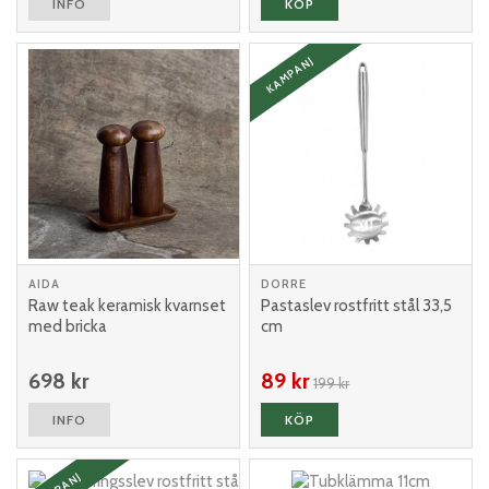
INFO
KÖP
KAMPANJ
AIDA
DORRE
Raw teak keramisk kvarnset
Pastaslev rostfritt stål 33,5
med bricka
cm
698 kr
89 kr
199 kr
INFO
KÖP