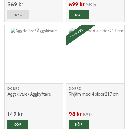
369 kr
699 kr
949 kr
INFO
KÖP
KAMPANJ
DORRE
DORRE
Äggskivare/ Äggkyftare
Rivjärn med 4 sidor 21,7 cm
149 kr
98 kr
159 kr
KÖP
KÖP