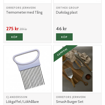
ORREFORS JERNVERK
ORTHEX GROUP
Termometer med Tång
Durkslag plast
275 kr
46 kr
319 kr
KÖP
KÖP
KAMPANJ
CJ ANDERSSON
ORREFORS JERNVERK
Lökgaffel / Lökhållare
Smash Burger Set