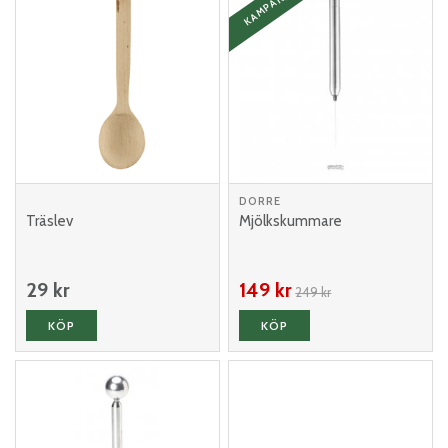
KAMPANJ
DORRE
Träslev
Mjölkskummare
29 kr
149 kr
249 kr
KÖP
KÖP