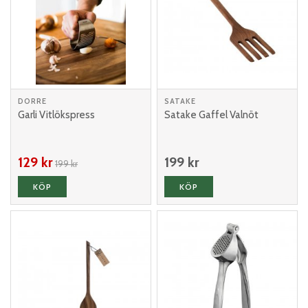
DORRE
SATAKE
Garli Vitlökspress
Satake Gaffel Valnöt
129 kr
199 kr
199 kr
KÖP
KÖP