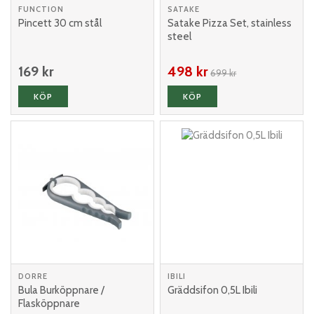
FUNCTION
SATAKE
Pincett 30 cm stål
Satake Pizza Set, stainless
steel
169 kr
498 kr
699 kr
KÖP
KÖP
DORRE
IBILI
Bula Burköppnare /
Gräddsifon 0,5L Ibili
Flasköppnare