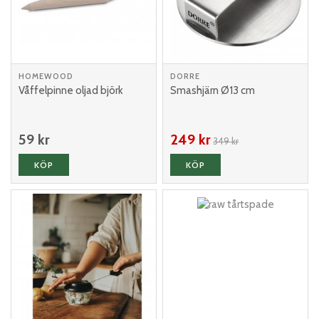
HOMEWOOD
DORRE
Våffelpinne oljad björk
Smashjärn Ø13 cm
59 kr
249 kr
349 kr
KÖP
KÖP