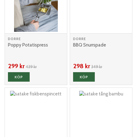
DORRE
DORRE
Poppy Potatispress
BBQ Snurrspade
299 kr
298 kr
439 kr
349 kr
KÖP
KÖP