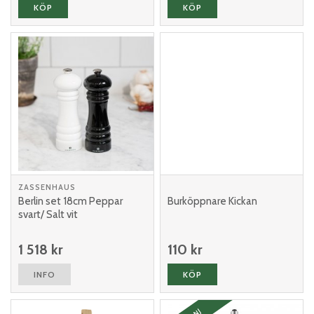
KÖP
KÖP
ZASSENHAUS
Berlin set 18cm Peppar
Burköppnare Kickan
svart/ Salt vit
1 518 kr
110 kr
INFO
KÖP