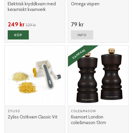
Elektrisk kryddkvarn med
Omega vispen
keramiskt kvarnverk
249 kr
79 kr
329 kr
KÖP
INFO
KAMPANJ
ZYLISS
COLE&MASON
Zyliss Ostkvarn Classic Vit
Kvarnset London
cole&mason 13cm