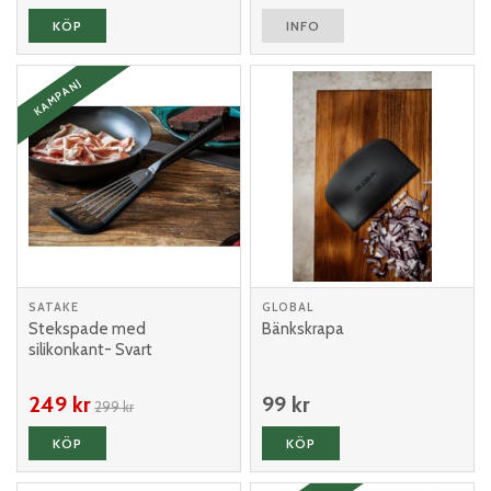
KÖP
INFO
KAMPANJ
SATAKE
GLOBAL
Stekspade med
Bänkskrapa
silikonkant- Svart
249 kr
99 kr
299 kr
KÖP
KÖP