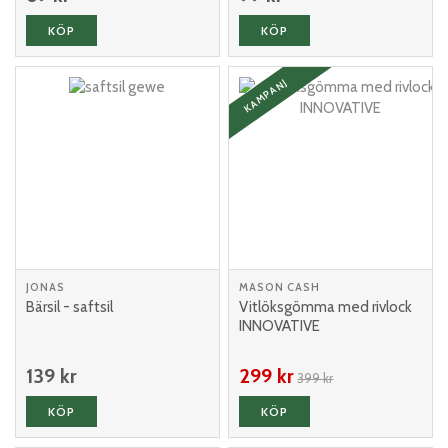
KÖP
KÖP
KAMPANJ
JONAS
MASON CASH
Bärsil - saftsil
Vitlöksgömma med rivlock
INNOVATIVE
139 kr
299 kr
399 kr
KÖP
KÖP