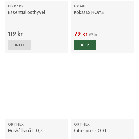
FISKARS
HOME
Essential osthyvel
Kökssax HOME
119 kr
79 kr
99 kr
INFO
KÖP
ORTHEX
ORTHEX
Hushållsmått 0,3L
Citruspress 0,3 L