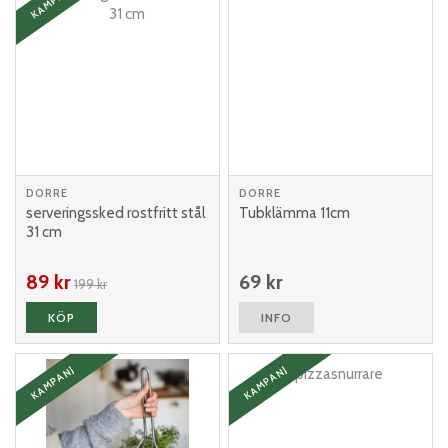
KAMPANJ
DORRE
DORRE
serveringssked rostfritt stål
Tubklämma 11cm
31 cm
89 kr
69 kr
199 kr
KÖP
INFO
KAMPANJ
KAMPANJ