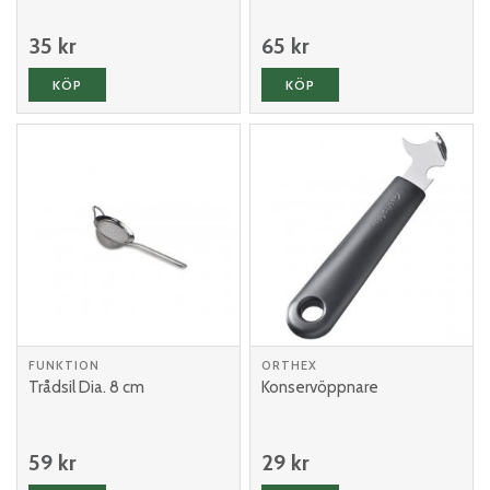
35 kr
65 kr
KÖP
KÖP
FUNKTION
ORTHEX
Trådsil Dia. 8 cm
Konservöppnare
59 kr
29 kr