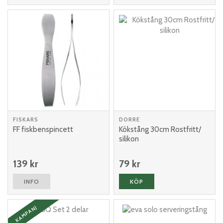
FISKARS
DORRE
FF fiskbenspincett
Kökstång 30cm Rostfritt/
silikon
139 kr
79 kr
INFO
KÖP
KAMPANJ