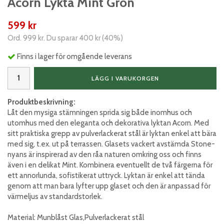
Acorn Lykta Mint Grön
599 kr
Ord.
999 kr
. Du sparar
400 kr
(
40
%)
Finns i lager för omgående leverans
LÄGG I VARUKORGEN
Produktbeskrivning:
Låt den mysiga stämningen sprida sig både inomhus och
utomhus med den eleganta och dekorativa lyktan Acorn. Med
sitt praktiska grepp av pulverlackerat stål är lyktan enkel att bära
med sig, t.ex. ut på terrassen. Glasets vackert avstämda Stone-
nyans är inspirerad av den råa naturen omkring oss och finns
även i en delikat Mint. Kombinera eventuellt de två färgerna för
ett annorlunda, sofistikerat uttryck. Lyktan är enkel att tända
genom att man bara lyfter upp glaset och den är anpassad för
värmeljus av standardstorlek.
Material: Munblåst Glas,Pulverlackerat stål