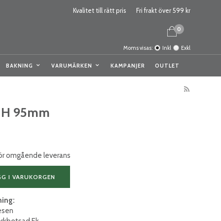
Kvalitet till rätt pris
Fri frakt över 599 kr
0
Moms visas:
Inkl
Exkl
BAKNING
VARUMÄRKEN
KAMPANJER
OUTLET
i H 95mm
 för omgående leverans
GG I VARUKORGEN
ning:
esen
örkbetsad Ek