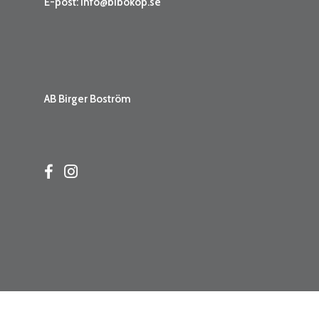
E-post:
info@bibokop.se
AB Birger Boström