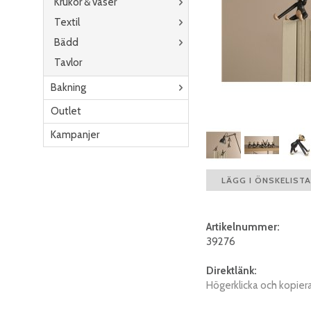
Krukor & vaser
Textil
Bädd
Tavlor
Bakning
Outlet
Kampanjer
LÄGG I ÖNSKELISTA
Artikelnummer:
39276
Direktlänk:
Högerklicka och kopier