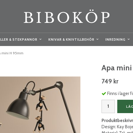
LLER & STEKPANNOR
KNIVAR & KNIVTILLBEHÖR
INREDNING
a mini H 95mm
Apa min
749 kr
Finns i lager
LÄ
Produktbeskriv
Design: Kay Boj
Material: Trä, m