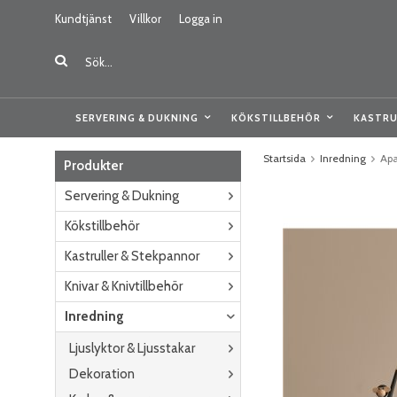
Kundtjänst
Villkor
Logga in
SERVERING & DUKNING
KÖKSTILLBEHÖR
KASTRU
Startsida
Inredning
Ap
Produkter
Servering & Dukning
Kökstillbehör
Kastruller & Stekpannor
Knivar & Knivtillbehör
Inredning
Ljuslyktor & Ljusstakar
Dekoration