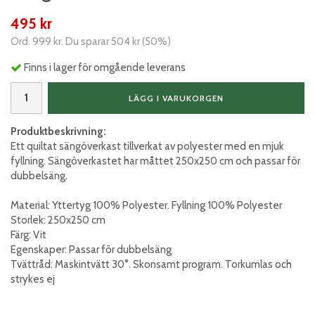
495 kr
Ord.
999 kr
. Du sparar
504 kr
(
50
%)
Finns i lager för omgående leverans
LÄGG I VARUKORGEN
Produktbeskrivning:
Ett quiltat sängöverkast tillverkat av polyester med en mjuk
fyllning. Sängöverkastet har måttet 250x250 cm och passar för
dubbelsäng.
Material: Yttertyg 100% Polyester. Fyllning 100% Polyester
Storlek: 250x250 cm
Färg: Vit
Egenskaper: Passar för dubbelsäng
Tvättråd: Maskintvätt 30°. Skonsamt program. Torkumlas och
strykes ej