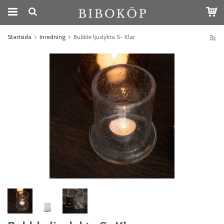
Startsida
Inredning
Bubble ljuslykta S- Klar