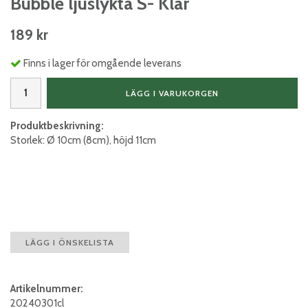
Bubble ljuslykta S- Klar
189 kr
Finns i lager för omgående leverans
LÄGG I VARUKORGEN
Produktbeskrivning:
Storlek: Ø 10cm (8cm), höjd 11cm
LÄGG I ÖNSKELISTA
Artikelnummer:
20240301cl