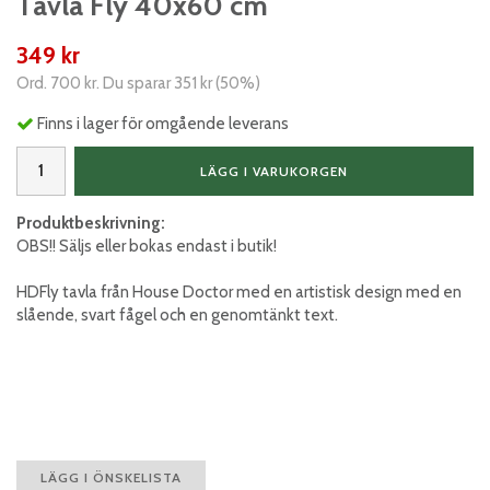
Tavla Fly 40x60 cm
349 kr
Ord.
700 kr
. Du sparar
351 kr
(
50
%)
Finns i lager för omgående leverans
LÄGG I VARUKORGEN
Produktbeskrivning:
OBS!! Säljs eller bokas endast i butik!
HDFly tavla från House Doctor med en artistisk design med en
slående, svart fågel och en genomtänkt text.
LÄGG I ÖNSKELISTA