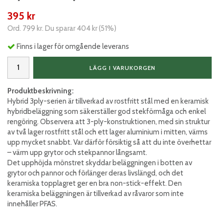
395 kr
Ord.
799 kr
. Du sparar
404 kr
(
51
%)
Finns i lager för omgående leverans
LÄGG I VARUKORGEN
Produktbeskrivning:
Hybrid 3ply-serien är tillverkad av rostfritt stål med en keramisk
hybridbeläggning som säkerställer god stekförmåga och enkel
rengöring. Observera att 3-ply-konstruktionen, med sin struktur
av två lager rostfritt stål och ett lager aluminium i mitten, värms
upp mycket snabbt. Var därför försiktig så att du inte överhettar
– värm upp grytor och stekpannor långsamt.
Det upphöjda mönstret skyddar beläggningen i botten av
grytor och pannor och förlänger deras livslängd, och det
keramiska topplagret ger en bra non-stick-effekt. Den
keramiska beläggningen är tillverkad av råvaror som inte
innehåller PFAS.