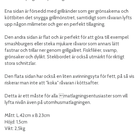
Ena sidan är försedd med grillränder som ger grönsakerna och
köttbiten det snygga grillmönstret, samtidigt som råvaran lyfts
upp någon milimeter och ger en perfekt tillagning.
Den andra sidan är flat och är perfekt för att göra till exempel
smashburgers eller steka mjukare råvaror som annars lätt
fastnar och trillar ner genom grillgallret. Fiskfiléer, svamp,
grönsaker och dylikt. Stekbordet är också utmärkt för riktigt
stora schnitzlar.
Den flata sidan har också en liten avrinningsyta för fett, på så vis
riskerar man inte att "koka" råvaran i köttsafter.
Detta är ett måste för alla matlagningsentusiaster som vill
lyfta nivån även på utomhusmatlagningen.
Mått: L.42cm x B.23cm
Höjd: 1,5cm
Vikt: 2,5kg