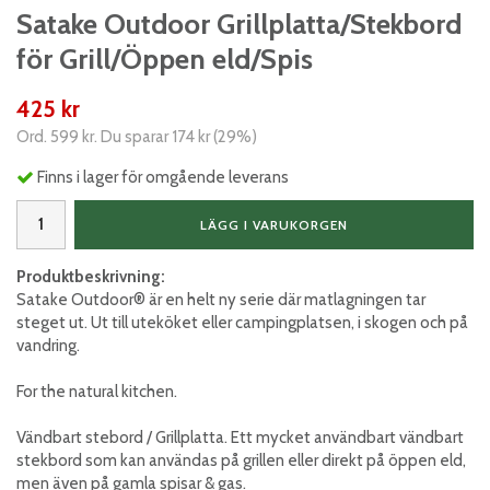
Satake Outdoor Grillplatta/Stekbord
för Grill/Öppen eld/Spis
425 kr
Ord.
599 kr
. Du sparar
174 kr
(
29
%)
Finns i lager för omgående leverans
LÄGG I VARUKORGEN
Produktbeskrivning:
Satake Outdoor® är en helt ny serie där matlagningen tar
steget ut. Ut till uteköket eller campingplatsen, i skogen och på
vandring.
For the natural kitchen.
Vändbart stebord / Grillplatta. Ett mycket användbart vändbart
stekbord som kan användas på grillen eller direkt på öppen eld,
men även på gamla spisar & gas.