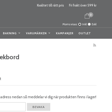
Kvalitet till rätt pris
Fri frakt över 599 kr
0
Moms visas:
Inkl
Exkl
BAKNING
VARUMÄRKEN
KAMPANJER
OUTLET
tekbord
t
dress nedan så meddelar vi dig när produkten finns i lager!
BEVAKA