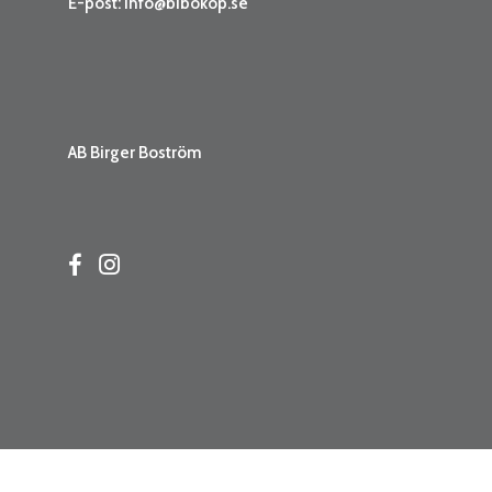
E-post:
info@bibokop.se
AB Birger Boström