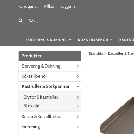
Kundtjänst
Villkor
Logga in
SERVERING & DUKNING
KÖKSTILLBEHÖR
KASTRU
Startsida
Kastruller & St
Produkter
Servering & Dukning
Kökstillbehör
Kastruller & Stekpannor
Grytor & Kastruller
Stekkärl
Knivar & Knivtillbehör
Inredning