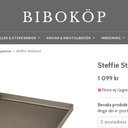
LLER & STEKPANNOR
KNIVAR & KNIVTILLBEHÖR
INREDNING
ekpannor
Steffie Stekbord
Steffie S
1 099 kr
Finns ej i lagre
Bevaka produkt
Ange din e-posta