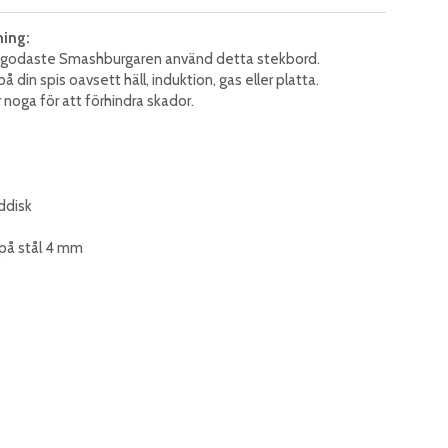
ning:
n godaste Smashburgaren använd detta stekbord.
å din spis oavsett häll, induktion, gas eller platta.
 noga för att förhindra skador.
ddisk
 på stål 4 mm