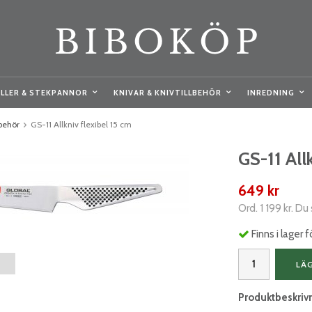
LLER & STEKPANNOR
KNIVAR & KNIVTILLBEHÖR
INREDNING
lbehör
GS-11 Allkniv flexibel 15 cm
GS-11 All
649 kr
Ord.
1 199 kr
. Du
Finns i lager
LÄ
Produktbeskriv