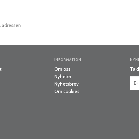
a adressen
INFORMATION
NYH
t
Om oss
Ta d
Nyheter
Nyhetsbrev
Om cookies