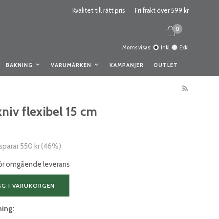
Kvalitet till rätt pris
Fri frakt över 599 kr
0
Moms visas:
Inkl
Exkl
BAKNING
VARUMÄRKEN
KAMPANJER
OUTLET
kniv flexibel 15 cm
 sparar
550 kr
(
46
%)
 för omgående leverans
GG I VARUKORGEN
ning: