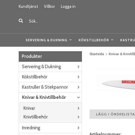
Kundtjänst
Villkor
Logga in
SERVERING & DUKNING
KÖKSTILLBEHÖR
KASTRU
Startsida
Knivar & Knivtil
Produkter
Servering & Dukning
Kökstillbehör
Kastruller & Stekpannor
Knivar & Knivtillbehör
Knivar
LÄGG I ÖNSKELISTA
Knivtillbehör
Inredning
Artikelnummer: