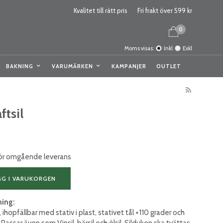
Kvalitet till rätt pris
Fri frakt över 599 kr
0
Moms visas:
Inkl
Exkl
BAKNING
VARUMÄRKEN
KAMPANJER
OUTLET
ftsil
 för omgående leverans
GG I VARUKORGEN
ning:
 ihopfällbar med stativ i plast, stativet tål +110 grader och
v. Passar även som Vinsil, bärsil och ölsil. Silduken ska tvättas