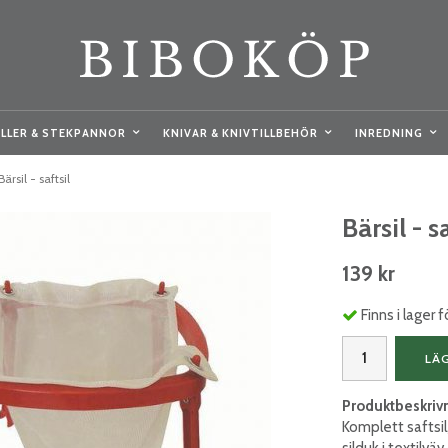
LLER & STEKPANNOR
KNIVAR & KNIVTILLBEHÖR
INREDNING
Bärsil - saftsil
Bärsil - sa
139 kr
Finns i lager
LÄ
Produktbeskriv
Komplett saftsil,
silduk i textilvä