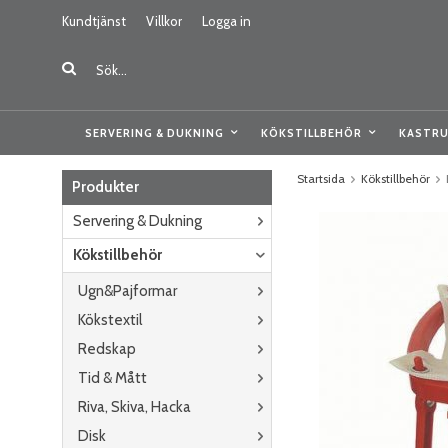
Kundtjänst
Villkor
Logga in
SERVERING & DUKNING
KÖKSTILLBEHÖR
KASTRU
Startsida
Kökstillbehör
Produkter
Servering & Dukning
Kökstillbehör
Ugn&Pajformar
Kökstextil
Redskap
Tid & Mått
Riva, Skiva, Hacka
Disk