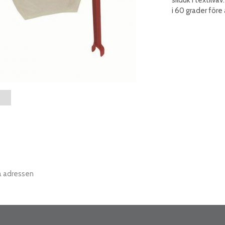
i 60 grader före
a adressen