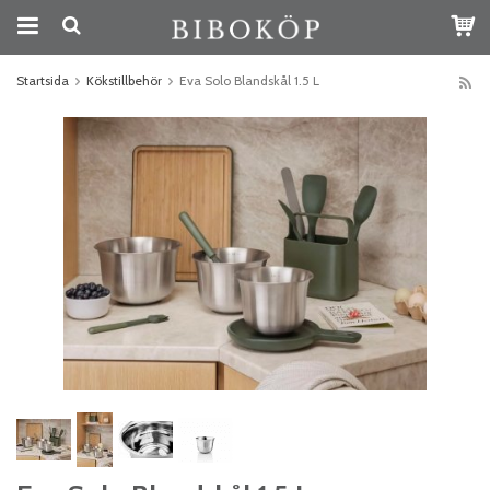
Startsida
Kökstillbehör
Eva Solo Blandskål 1.5 L