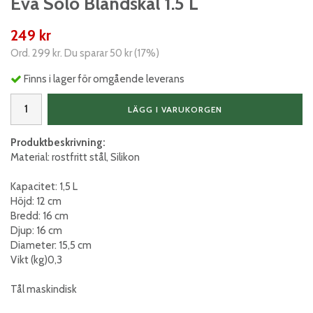
Eva Solo Blandskål 1.5 L
249 kr
Ord.
299 kr
. Du sparar
50 kr
(
17
%)
Finns i lager för omgående leverans
LÄGG I VARUKORGEN
Produktbeskrivning:
Material: rostfritt stål, Silikon
Kapacitet: 1,5 L
Höjd: 12 cm
Bredd: 16 cm
Djup: 16 cm
Diameter: 15,5 cm
Vikt (kg)0,3
Tål maskindisk