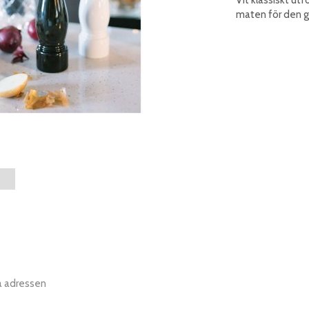
maten för den 
a adressen