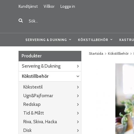
Kundtjänst
Villkor
Logga in
SERVERING & DUKNING
KÖKSTILLBEHÖR
KASTRU
Startsida
Kökstillbehör
Produkter
Servering & Dukning
Kökstillbehör
Kökstextil
Ugn&Pajformar
Redskap
Tid & Mått
Riva, Skiva, Hacka
Disk