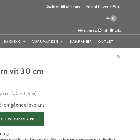
Kvalitet till rätt pris
Fri frakt över 599 kr
0
Moms visas:
Inkl
Exkl
BAKNING
VARUMÄRKEN
KAMPANJER
OUTLET
rn vit 30 cm
sparar
100 kr
(
39
%)
 för omgående leverans
GG I VARUKORGEN
ning:
ormad träkvarn för köket. Mal salt och svartpeppar direkt i