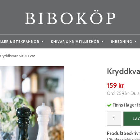
LLER & STEKPANNOR
KNIVAR & KNIVTILLBEHÖR
INREDNING
Kryddkvarn vit 30 cm
Kryddkva
159 kr
Ord.
259 kr
. Du 
Finns i lager
LÄ
Produktbeskriv
Vit klassiskt utf