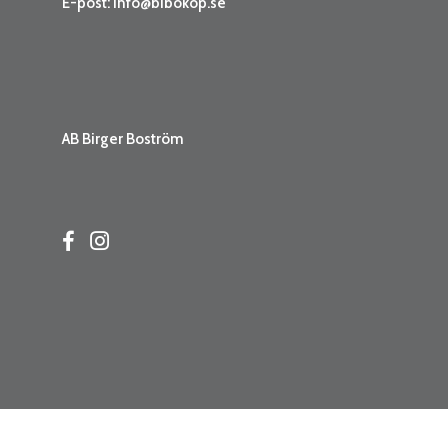
E-post:
info@bibokop.se
AB Birger Boström