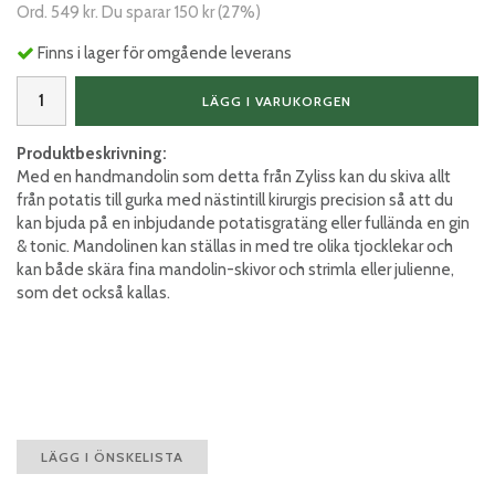
Ord.
549 kr
. Du sparar
150 kr
(
27
%)
Finns i lager för omgående leverans
LÄGG I VARUKORGEN
Produktbeskrivning:
Med en handmandolin som detta från Zyliss kan du skiva allt
från potatis till gurka med nästintill kirurgis precision så att du
kan bjuda på en inbjudande potatisgratäng eller fullända en gin
& tonic. Mandolinen kan ställas in med tre olika tjocklekar och
kan både skära fina mandolin-skivor och strimla eller julienne,
som det också kallas.
LÄGG I ÖNSKELISTA