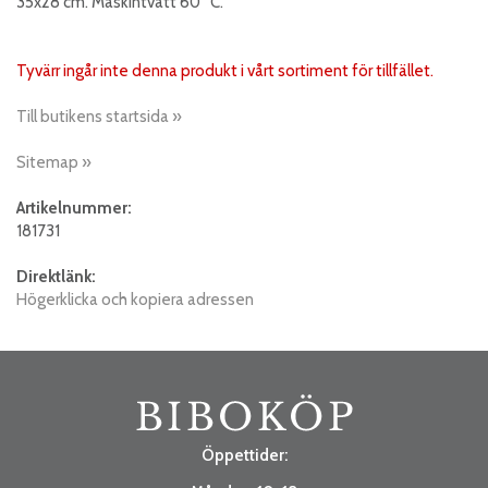
35x28 cm. Maskintvätt 60 °C.
Tyvärr ingår inte denna produkt i vårt sortiment för tillfället.
Till butikens startsida »
Sitemap »
Artikelnummer:
181731
Direktlänk:
Högerklicka och kopiera adressen
Öppettider: