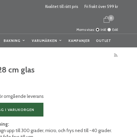
Kvalitet till rätt pris
Fri frakt över 599 kr
0
Moms visas:
Inkl
Exkl
BAKNING
VARUMÄRKEN
KAMPANJER
OUTLET
28 cm glas
 för omgående leverans
GG I VARUKORGEN
ning:
gn upp till 300 grader, micro, och frys ned till -40 grader.
 från frys till ugn.