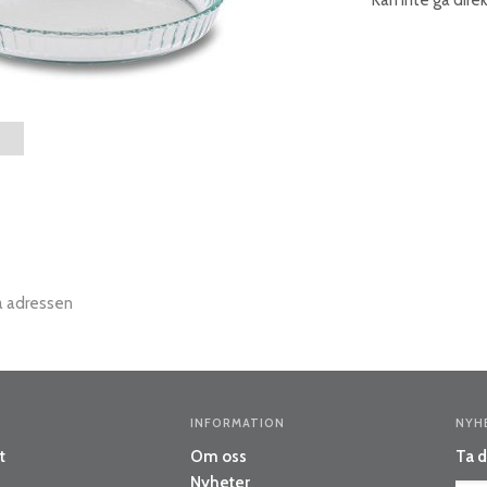
a adressen
INFORMATION
NYH
t
Om oss
Ta d
Nyheter