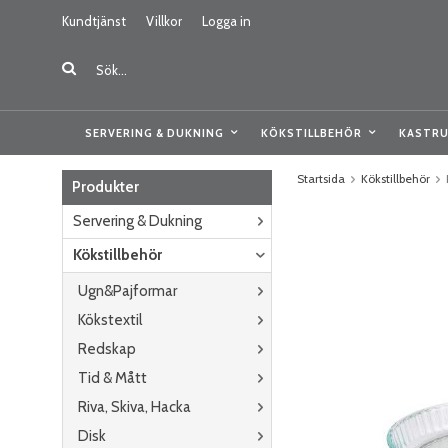
Kundtjänst
Villkor
Logga in
SERVERING & DUKNING
KÖKSTILLBEHÖR
KASTRU
Startsida
Kökstillbehör
Produkter
Servering & Dukning
Kökstillbehör
Ugn&Pajformar
Kökstextil
Redskap
Tid & Mått
Riva, Skiva, Hacka
Disk