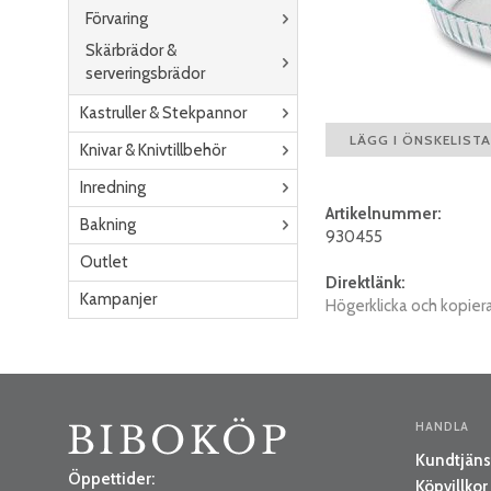
Förvaring
Skärbrädor &
serveringsbrädor
Kastruller & Stekpannor
LÄGG I ÖNSKELISTA
Knivar & Knivtillbehör
Inredning
Artikelnummer:
Bakning
930455
Outlet
Direktlänk:
Kampanjer
Högerklicka och kopier
HANDLA
Kundtjäns
Öppettider:
Köpvillkor