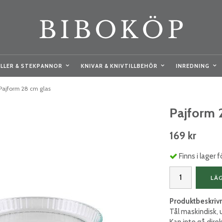
LLER & STEKPANNOR
KNIVAR & KNIVTILLBEHÖR
INREDNING
Pajform 28 cm glas
Pajform 
169 kr
Finns i lager
LÄ
Produktbeskriv
Tål maskindisk, u
Kan inte gå direkt