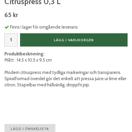
Citruspress 0,3 L
65 kr
Finns i lager för omgående leverans
LÄGG I VARUKORGEN
Produktbeskrivning:
Mått : 14,5 x 10,5 x 9,5 cm
Modern citruspress med tydliga markeringar och transparens.
Spiralformad överdel gör det enkelt att pressa juice ur lime eller
citron. Stapelbar med hällvänlig, droppfri pip.
LÄGG I ÖNSKELISTA