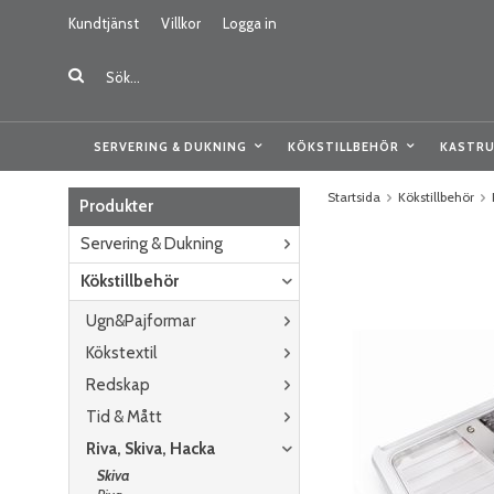
Kundtjänst
Villkor
Logga in
SERVERING & DUKNING
KÖKSTILLBEHÖR
KASTRU
Startsida
Kökstillbehör
Produkter
Servering & Dukning
Kökstillbehör
Ugn&Pajformar
Kökstextil
Redskap
Tid & Mått
Riva, Skiva, Hacka
Skiva