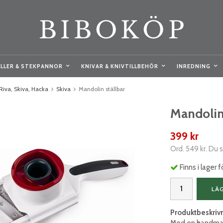
LLER & STEKPANNOR
KNIVAR & KNIVTILLBEHÖR
INREDNING
Riva, Skiva, Hacka
Skiva
Mandolin ställbar
Mandolin 
399 kr
Ord.
549 kr
. Du 
Finns i lager
LÄ
Produktbeskriv
Med en handmando