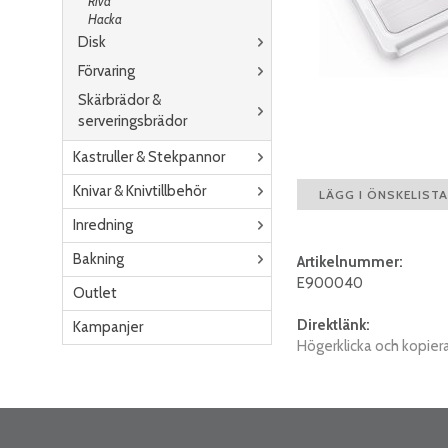
Riva
Hacka
Disk
Förvaring
Skärbrädor &
serveringsbrädor
Kastruller & Stekpannor
Knivar & Knivtillbehör
LÄGG I ÖNSKELISTA
Inredning
Bakning
Artikelnummer:
E900040
Outlet
Direktlänk:
Kampanjer
Högerklicka och kopier