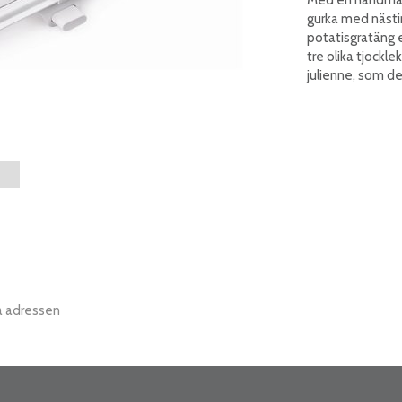
gurka med nästin
potatisgratäng e
tre olika tjockle
julienne, som de
a adressen