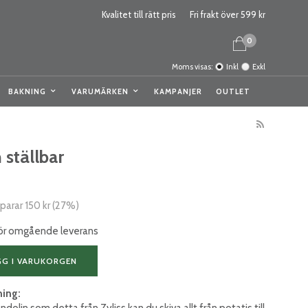
Kvalitet till rätt pris
Fri frakt över 599 kr
0
Moms visas:
Inkl
Exkl
BAKNING
VARUMÄRKEN
KAMPANJER
OUTLET
ställbar
sparar
150 kr
(
27
%)
 för omgående leverans
GG I VARUKORGEN
ning:
lin som detta från Zyliss kan du skiva allt från potatis till