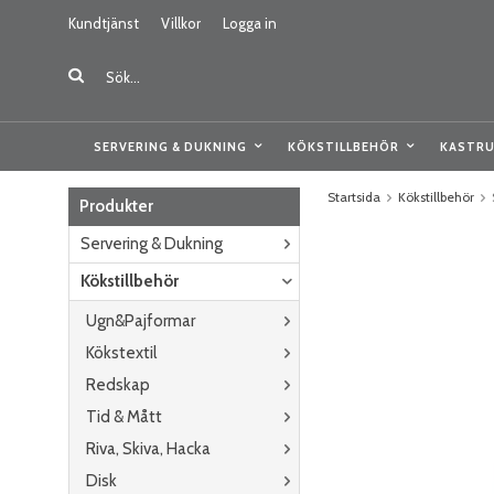
Kundtjänst
Villkor
Logga in
SERVERING & DUKNING
KÖKSTILLBEHÖR
KASTRU
Startsida
Kökstillbehör
Produkter
Servering & Dukning
Kökstillbehör
Ugn&Pajformar
Kökstextil
Redskap
Tid & Mått
Riva, Skiva, Hacka
Disk