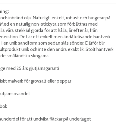
ning:
ål och inbränd olja. Naturligt, enkelt, robust och fungerar på
. Med en naturlig non-stickyta som förbättras med
a våra stekkärl gjorda för att hålla, år efter år, från
generation. Det är ett enkelt men ändå krävande hantverk.
ts i en unik sandform som sedan slås sönder. Därför blir
tprodukt unik och inte den andra exakt lik. Stolt hantverk
i i de småländska skogarna.
erige med 25 års gjutjärnsgaranti
iskt malverk för grovsalt eller peppar
jutjärnsovandel
 bok
nsunderdel för att undvika fläckar på underlaget