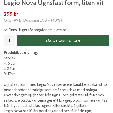
Legio Nova Ugnsfast form, liten vit
299 kr
Ord.
499 kr
. Du sparar
200 kr
(
40
%)
Finns i lager för omgående leverans
LÄGG I VARUKORGEN
Produktbeskrivning:
Storlek:
H: 5,5cm
L: 24cm
B: 17cm
Ugnsfast form med Legio Nova-servisens karakteristiska räfflor
pryder bordet samtidigt som de är praktiska med många
användningsmöjligheter, från ugns- och grillrätter till frukt och
sallad. De platta kanterna ger ett bra grepp och formen kan tas
från frysen och ställas i ugnen eller direkt på grillen.
Legio Nova har 10 års porslinsgaranti och tål både ugn,