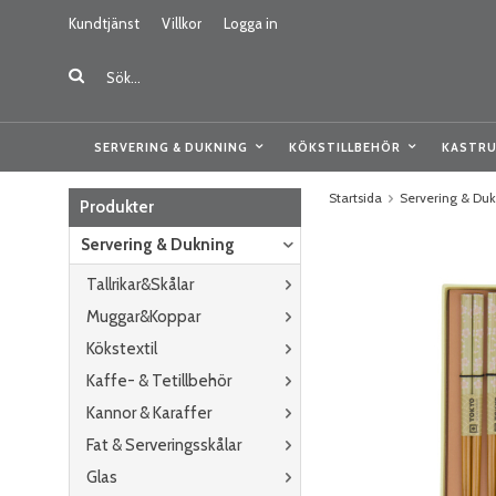
Kundtjänst
Villkor
Logga in
SERVERING & DUKNING
KÖKSTILLBEHÖR
KASTRU
Startsida
Servering & Du
Produkter
Servering & Dukning
Tallrikar&Skålar
Muggar&Koppar
Kökstextil
Kaffe- & Tetillbehör
Kannor & Karaffer
Fat & Serveringsskålar
Glas