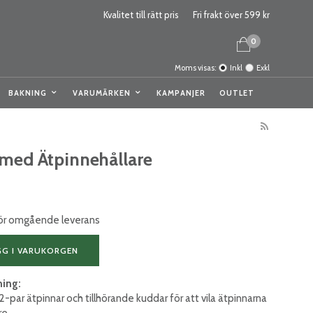
Kvalitet till rätt pris
Fri frakt över 599 kr
0
Moms visas:
Inkl
Exkl
BAKNING
VARUMÄRKEN
KAMPANJER
OUTLET
 med Ätpinnehållare
 för omgående leverans
GG I VARUKORGEN
ning:
-par ätpinnar och tillhörande kuddar för att vila ätpinnarna
re.