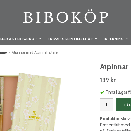
LLER & STEKPANNOR
KNIVAR & KNIVTILLBEHÖR
INREDNING
kning
Ätpinnar med Ätpinnehållare
Ätpinnar
139 kr
Finns i lager
LÄ
Produktbeskriv
Presentkit med 2
på, ätpinnehålla