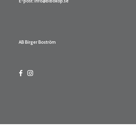
E-post:
info@bibokop.se
AB Birger Boström