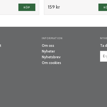
159 kr
KÖP
K
INFORMATION
NYH
t
Om oss
Ta d
Nyheter
Nyhetsbrev
Om cookies