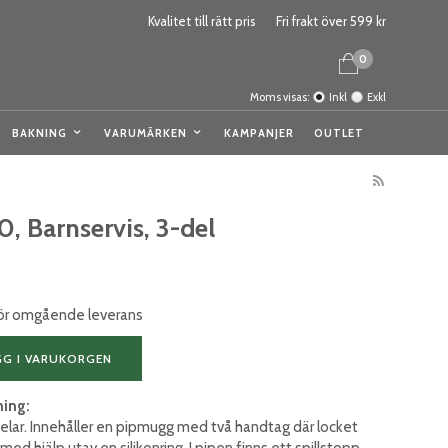
Kvalitet till rätt pris
Fri frakt över 599 kr
0
Moms visas:
Inkl
Exkl
BAKNING
VARUMÄRKEN
KAMPANJER
OUTLET
, Barnservis, 3-del
 för omgående leverans
GG I VARUKORGEN
ning:
 delar. Innehåller en pipmugg med två handtag där locket
 med hjälp utav en silikonring. I pipen finns ett spillstopp