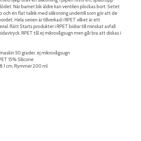
ödet. När barnet blir äldre kan ventilen plockas bort. Setet
 och en flat tallrik med silikonring undertill som gör att de
ordet. Hela serien är tillverkad i RPET vilket är ett
rial. Rätt Starts produkter i RPET bidrar till minskat avfall
xidavtryck. RPET tål ej mikrovågsugn men går bra att diskas i
kmaskin 50 grader, ej mikrovågsugn
PET 15% Silicone
 x 8.1 cm, Rymmer 200 ml