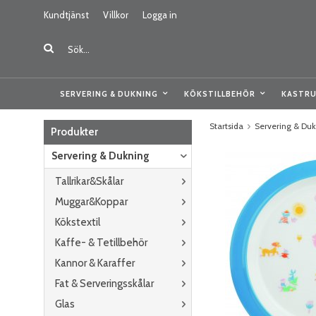
Kundtjänst
Villkor
Logga in
SERVERING & DUKNING
KÖKSTILLBEHÖR
KASTRU
Startsida
Servering & Du
Produkter
Servering & Dukning
Tallrikar&Skålar
Muggar&Koppar
Kökstextil
Kaffe- & Tetillbehör
Kannor & Karaffer
Fat & Serveringsskålar
Glas