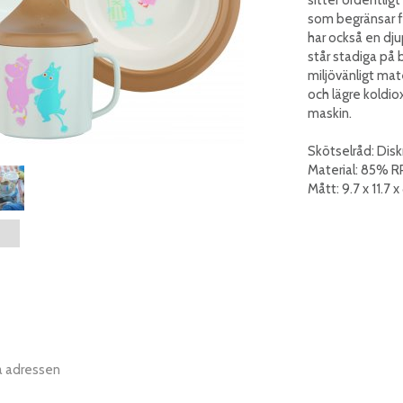
som begränsar fl
har också en djup
står stadiga på b
miljövänligt mate
och lägre koldio
maskin.
Skötselråd: Dis
Material: 85% R
Mått: 9.7 x 11.7
a adressen