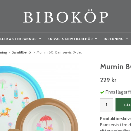
LLER & STEKPANNOR
KNIVAR & KNIVTILLBEHÖR
INREDNING
kning
Barntillbehör
Mumin 80, Barnservis, 3-del
Mumin 80
229 kr
Finns i lager
LÄ
Produktbeskriv
Barnservis i tre
sitter ordentligt