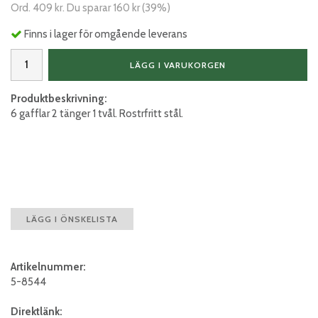
Ord.
409 kr
. Du sparar
160 kr
(
39
%)
Finns i lager för omgående leverans
LÄGG I VARUKORGEN
Produktbeskrivning:
6 gafflar 2 tänger 1 tvål. Rostrfritt stål.
LÄGG I ÖNSKELISTA
Artikelnummer:
5-8544
Direktlänk: