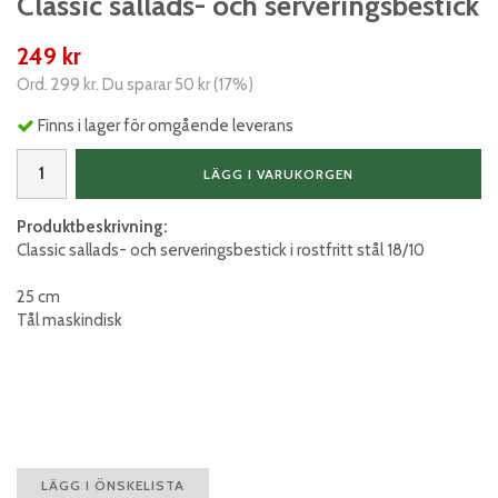
Classic sallads- och serveringsbestick
249 kr
Ord.
299 kr
. Du sparar
50 kr
(
17
%)
Finns i lager för omgående leverans
LÄGG I VARUKORGEN
Produktbeskrivning:
Classic sallads- och serveringsbestick i rostfritt stål 18/10
25 cm
Tål maskindisk
LÄGG I ÖNSKELISTA