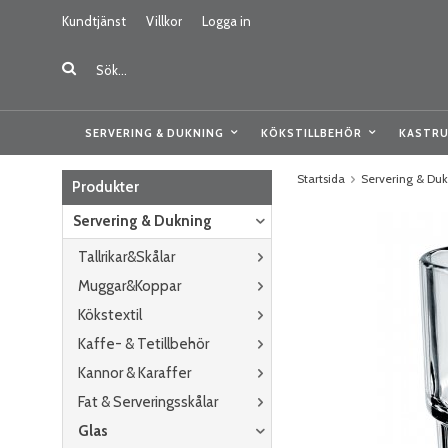
Kundtjänst
Villkor
Logga in
SERVERING & DUKNING
KÖKSTILLBEHÖR
KASTRU
Startsida
Servering & Du
Produkter
Servering & Dukning
Tallrikar&Skålar
Muggar&Koppar
Kökstextil
Kaffe- & Tetillbehör
Kannor & Karaffer
Fat & Serveringsskålar
Glas