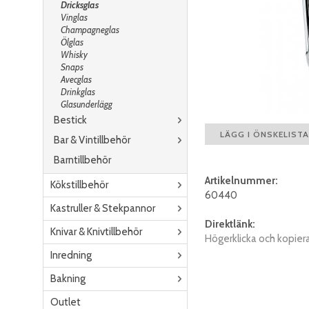
Dricksglas
Vinglas
Champagneglas
Ölglas
Whisky
Snaps
Avecglas
Drinkglas
Glasunderlägg
Bestick
LÄGG I ÖNSKELISTA
Bar & Vintillbehör
Barntillbehör
Artikelnummer:
Kökstillbehör
60440
Kastruller & Stekpannor
Direktlänk:
Knivar & Knivtillbehör
Högerklicka och kopier
Inredning
Bakning
Outlet