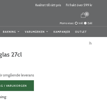
Kvalitet till rätt pris
Fri frakt över 599 kr
0
Moms visas:
Inkl
Exkl
BAKNING
VARUMÄRKEN
KAMPANJER
OUTLET
las 27cl
 för omgående leverans
GG I VARUKORGEN
ning: