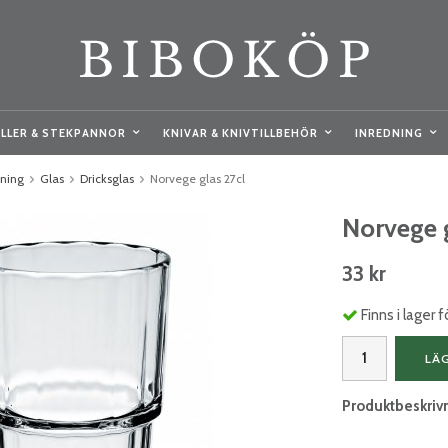
LLER & STEKPANNOR
KNIVAR & KNIVTILLBEHÖR
INREDNING
kning
Glas
Dricksglas
Norvege glas 27cl
Norvege g
33 kr
Finns i lager
LÄ
Produktbeskriv