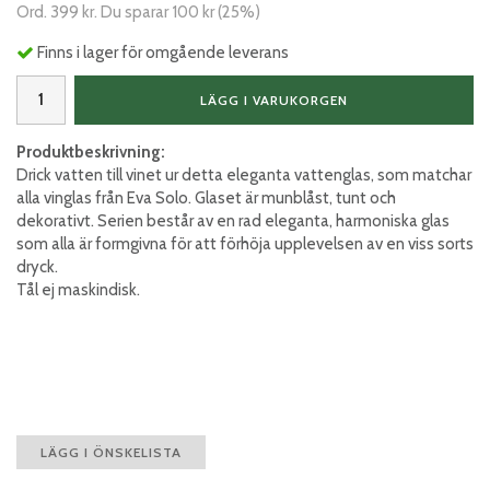
Ord.
399 kr
. Du sparar
100 kr
(
25
%)
Finns i lager för omgående leverans
LÄGG I VARUKORGEN
Produktbeskrivning:
Drick vatten till vinet ur detta eleganta vattenglas, som matchar
alla vinglas från Eva Solo. Glaset är munblåst, tunt och
dekorativt. Serien består av en rad eleganta, harmoniska glas
som alla är formgivna för att förhöja upplevelsen av en viss sorts
dryck.
Tål ej maskindisk.
LÄGG I ÖNSKELISTA