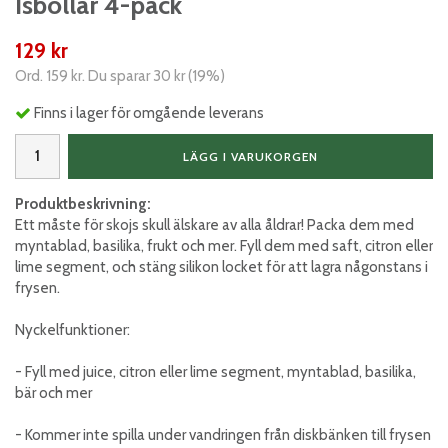
Isbollar 4-pack
129 kr
Ord.
159 kr
. Du sparar
30 kr
(
19
%)
Finns i lager för omgående leverans
LÄGG I VARUKORGEN
Produktbeskrivning:
Ett måste för skojs skull älskare av alla åldrar! Packa dem med
myntablad, basilika, frukt och mer. Fyll dem med saft, citron eller
lime segment, och stäng silikon locket för att lagra någonstans i
frysen.
Nyckelfunktioner:
- Fyll med juice, citron eller lime segment, myntablad, basilika,
bär och mer
- Kommer inte spilla under vandringen från diskbänken till frysen