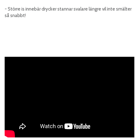
- Större is innebär drycker stannar svalare längre vil inte smälter
så snabbt!