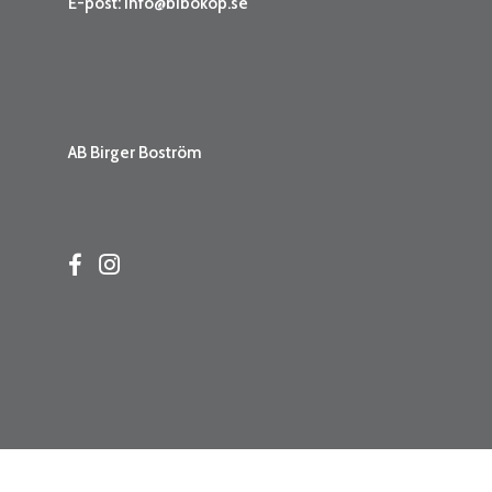
E-post:
info@bibokop.se
AB Birger Boström