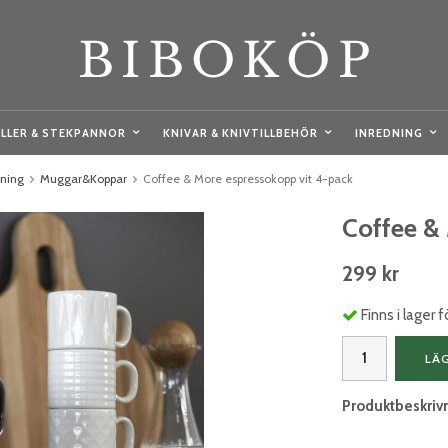
LLER & STEKPANNOR
KNIVAR & KNIVTILLBEHÖR
INREDNING
kning
Muggar&Koppar
Coffee & More espressokopp vit 4-pack
Coffee &
299 kr
Finns i lager
LÄ
Produktbeskriv