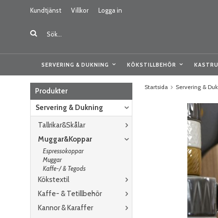
Kundtjänst
Villkor
Logga in
SERVERING & DUKNING
KÖKSTILLBEHÖR
KASTRU
Startsida
Servering & Du
Produkter
Servering & Dukning
Tallrikar&Skålar
Muggar&Koppar
Espressokoppar
Muggar
Kaffe-/ & Tegods
Kökstextil
Kaffe- & Tetillbehör
Kannor & Karaffer