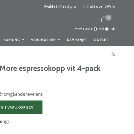
Kvalitet till rätt pris
Fri frakt över 599 kr
0
Moms visas:
Inkl
Exkl
BAKNING
VARUMÄRKEN
KAMPANJER
OUTLET
 More espressokopp vit 4-pack
 för omgående leverans
GG I VARUKORGEN
ning: