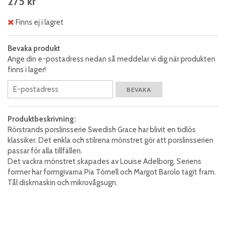
275 kr
Finns ej i lagret
Bevaka produkt
Ange din e-postadress nedan så meddelar vi dig när produkten
finns i lager!
BEVAKA
Produktbeskrivning:
Rörstrands porslinsserie Swedish Grace har blivit en tidlös
klassiker. Det enkla och stilrena mönstret gör att porslinsserien
passar för alla tillfällen.
Det vackra mönstret skapades av Louise Adelborg. Seriens
former har formgivarna Pia Törnell och Margot Barolo tagit fram.
Tål diskmaskin och mikrovågsugn.