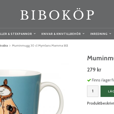
LLER & STEKPANNOR
KNIVAR & KNIVTILLBEHÖR
INREDNING
Arabia
Muminmugg 30 cl Mymlans Mamma blå
Muminmu
279 kr
Finns i lager
LÄ
Produktbeskriv