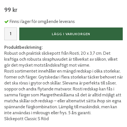
99 kr
Finns i lager för omgående leverans
LÄGG I VARUKORGEN
Produktbeskrivning:
Robust och praktisk slickepott från Rosti, 20 x 3,7 cm. Det
kraftiga och robusta skraphuvudet är tillverkat av silikon, vilket
gör det mycket motståndskraftigt mot värme.
Rosti sortimentet innehåller en mängd redskap i olika storlekar,
former och färger. Grytskedar i flera storlekar täcker behovet när
det ska röras i grytor och skålar. Slevarna är perfekta till såser,
soppor och andra flytande matvaror. Rosti redskap kan fås i
samma färger som Margretheskålarna så det är alltid möjligt att
matcha skålar och redskap – eller alternativt sätta ihop sin egna
spännande färgkombination. Lämplig till maskindisk, men kan
inte användas i mikrougn eller frys. 5 års garanti.
Slickepott Classic S Röd