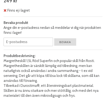
249 kr
Finns ej i lagret
Bevaka produkt
Ange din e-postadress nedan så meddelar vi dig när produkten
finns i lager!
BEVAKA
Produktbeskrivning:
Margretheskål 1,5L Röd Superfin och populär skål från Rosti.
Margretheskålen är särskilt lämplig vid tillredning, men kan
naturligtvis också användas i andra sammanhang - t ex vid
servering. Det går att köpa till lösa lock till skålarna, som då kan
användas till förvaring.
Tillverkad i Durostima®, ett återvinningsbart plastmaterial.
Skålen är nu ännu starkare och mer stöttålig, och med det nya
materialet tål den även mikrovågsugn och frys.