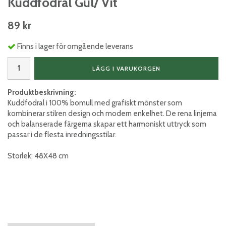
Kuddfodral Gul/ Vit
89 kr
Finns i lager för omgående leverans
LÄGG I VARUKORGEN
Produktbeskrivning:
Kuddfodral i 100% bomull med grafiskt mönster som
kombinerar stilren design och modern enkelhet. De rena linjerna
och balanserade färgerna skapar ett harmoniskt uttryck som
passar i de flesta inredningsstilar.
Storlek: 48X48 cm