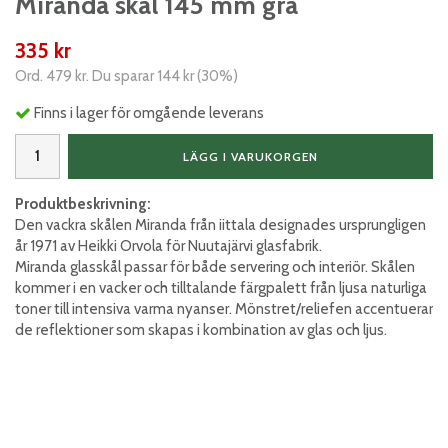
Miranda skål 145 mm grå
335 kr
Ord.
479 kr
. Du sparar
144 kr
(
30
%)
Finns i lager för omgående leverans
LÄGG I VARUKORGEN
Produktbeskrivning:
Den vackra skålen Miranda från iittala designades ursprungligen
år 1971 av Heikki Orvola för Nuutajärvi glasfabrik.
Miranda glasskål passar för både servering och interiör. Skålen
kommer i en vacker och tilltalande färgpalett från ljusa naturliga
toner till intensiva varma nyanser. Mönstret/reliefen accentuerar
de reflektioner som skapas i kombination av glas och ljus.