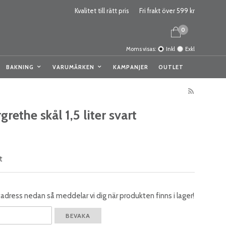
Kvalitet till rätt pris
Fri frakt över 599 kr
0
Moms visas:
Inkl
Exkl
BAKNING
VARUMÄRKEN
KAMPANJER
OUTLET
rethe skål 1,5 liter svart
t
dress nedan så meddelar vi dig när produkten finns i lager!
BEVAKA