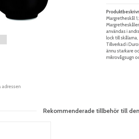
Produktbeskriv
Margretheskål 1,
Margretheskålen ä
användas i andra
lock till skålarn
Tillverkad i Dur
ännu starkare oc
mikrovågsugn oc
a adressen
Rekommenderade tillbehör till de