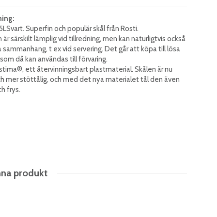
ning:
5LSvart. Superfin och populär skål från Rosti.
r särskilt lämplig vid tillredning, men kan naturligtvis också
 sammanhang, t ex vid servering. Det går att köpa till lösa
a, som då kan användas till förvaring.
ostima®, ett återvinningsbart plastmaterial. Skålen är nu
h mer stöttålig, och med det nya materialet tål den även
h frys.
nna produkt