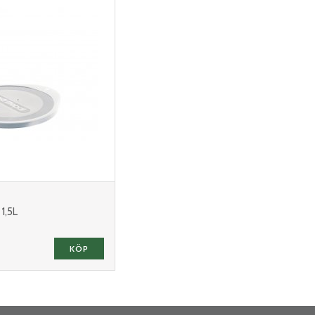
1,5L
KÖP