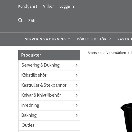
Kundtjänst
Villkor
Logga in
SERVERING & DUKNING
KÖKSTILLBEHÖR
KASTRU
Startsida
Varumärken
Produkter
Servering & Dukning
Kökstillbehör
Kastruller & Stekpannor
Knivar & Knivtillbehör
Inredning
Bakning
Outlet